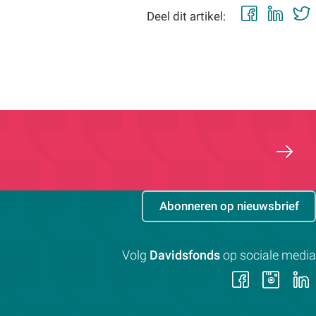
Faceb
Lin
Deel dit artikel:
Abonneren op nieuwsbrief
Volg
Davidsfonds
op sociale media
Volg
Vol
ons
on
op
op