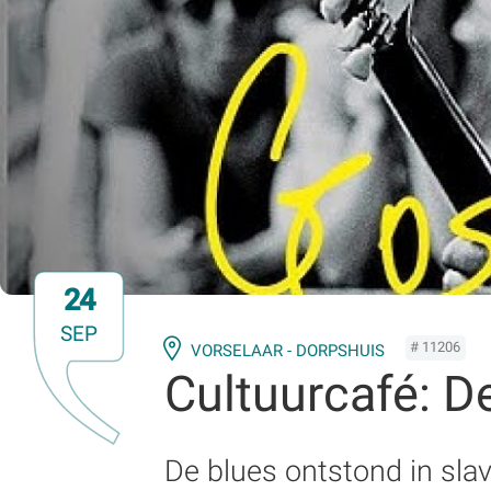
24
SEP
# 11206
VORSELAAR - DORPSHUIS
Cultuurcafé: D
De blues ontstond in sla