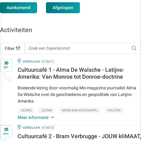
Aankomend
Afgelopen
Activiteiten
Filter
Op
IN
VORSELAAR
# 14611
30
SEP
Cultuurcafé 1 - Alma De Walsche - Latijns-
Amerika: Van Monroe tot Donroe-doctrine
Boeiende lezing
door voormalig Mo-magazine journalist Alma
De Walsche over de geschiedenis en geopolitiek van Latijns-
Amerika.
LEZING
LEZING
MENS & MAATSCHAPPIJ
POLITIEK
Meer informatie
Op
IN
VORSELAAR
# 14613
25
NOV
Cultuurcafé 2 - Bram Verbrugge - JOUW kliMAAT,