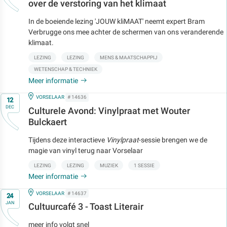
over de verstoring van het klimaat
In de boeiende lezing 'JOUW kliMAAT' neemt expert Bram
Verbrugge ons mee achter de schermen van ons veranderende
klimaat.
LEZING
LEZING
MENS & MAATSCHAPPIJ
WETENSCHAP & TECHNIEK
Meer informatie
Op
IN
VORSELAAR
# 14636
12
DEC
Culturele Avond: Vinylpraat met Wouter
Bulckaert
Tijdens deze interactieve
Vinylpraat
-sessie brengen we de
magie van vinyl terug naar Vorselaar
LEZING
LEZING
MUZIEK
1 SESSIE
Meer informatie
Op
IN
VORSELAAR
# 14637
24
JAN
Cultuurcafé 3 - Toast Literair
meer info volgt snel