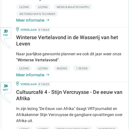
LEZING
LEZING
MENS & MAATSCHAPPIJ
WETENSCHAP & TECHNIEK
Meer informatie
Op
IN
VORSELAAR
# 14664
20
FEB
Winterse Vertelavond in de Wasserij van het
Leven
Naar jaarlijkse gewoonte plannen we ook dit jaar weer onze
“
Winterse Vertelavond
”.
LEZING
LEZING
MUZIEK
1 SESSIE
Meer informatie
Op
IN
VORSELAAR
# 14639
24
MRT
Cultuurcafé 4 - Stijn Vercruysse - De eeuw van
Afrika
In zijn lezing "De Eeuw van Afrika" daagt VRT-journalist en
Afrikakenner Stijn Vercruysse de gangbare opvattingen over
Afrika uit.