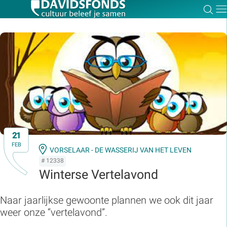
Zoe
Dir
Zoek:
Zoeken
21
FEB
VORSELAAR - DE WASSERIJ VAN HET LEVEN
# 12338
Winterse Vertelavond
Naar jaarlijkse gewoonte plannen we ook dit jaar
weer onze “vertelavond”.