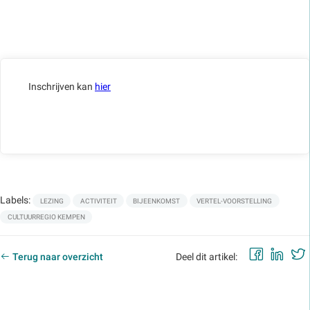
Inschrijven kan
hier
Labels:
LEZING
ACTIVITEIT
BIJEENKOMST
VERTEL-VOORSTELLING
CULTUURREGIO KEMPEN
Faceb
Lin
Terug naar overzicht
Deel dit artikel: