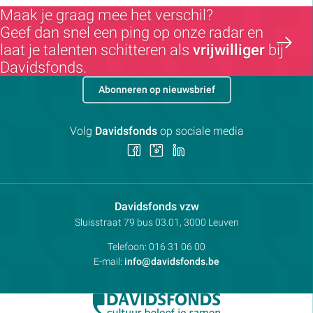
Maak je graag mee het verschil?
Geef dan snel een ping op onze radar en
laat je talenten schitteren als
vrijwilliger
bij
Davidsfonds.
Abonneren op nieuwsbrief
Volg
Davidsfonds
op sociale media
Volg
Volg
Volg
ons
ons
ons
op
op
op
Facebook
Instagram
LinkedIn
Contactpersoon:
Davidsfonds vzw
Adres:
Sluisstraat 79
bus 03.01, 3000
Leuven
Telefoon:
016 31 06 00
E-mail:
info@davidsfonds.be